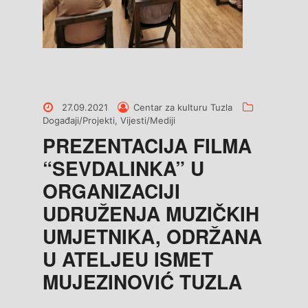
Posted
Posted
Categories
27.09.2021
Centar za kulturu Tuzla
on
by
Događaji/Projekti
,
Vijesti/Mediji
PREZENTACIJA FILMA
“SEVDALINKA” U
ORGANIZACIJI
UDRUŽENJA MUZIČKIH
UMJETNIKA, ODRŽANA
U ATELJEU ISMET
MUJEZINOVIĆ TUZLA