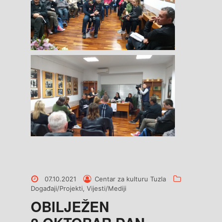
Posted
Posted
Categories
07.10.2021
Centar za kulturu Tuzla
on
by
Događaji/Projekti
,
Vijesti/Mediji
OBILJEŽEN