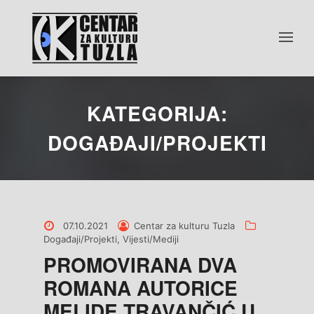
KATEGORIJA:
DOGAĐAJI/PROJEKTI
Posted
Posted
Categories
07.10.2021
Centar za kulturu Tuzla
on
by
Događaji/Projekti
,
Vijesti/Mediji
PROMOVIRANA DVA
ROMANA AUTORICE
MELIDE TRAVANČIĆ U