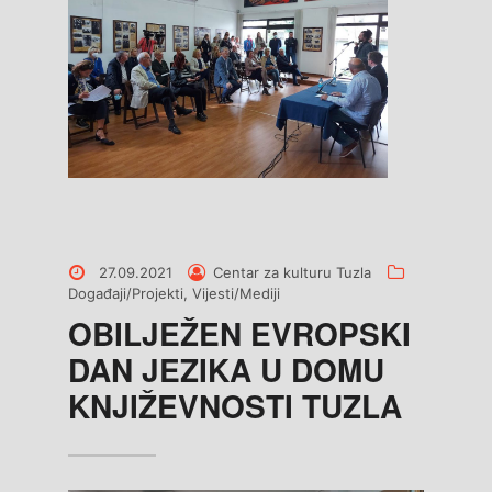
Posted
Posted
Categories
27.09.2021
Centar za kulturu Tuzla
on
by
Događaji/Projekti
,
Vijesti/Mediji
OBILJEŽEN EVROPSKI
DAN JEZIKA U DOMU
KNJIŽEVNOSTI TUZLA