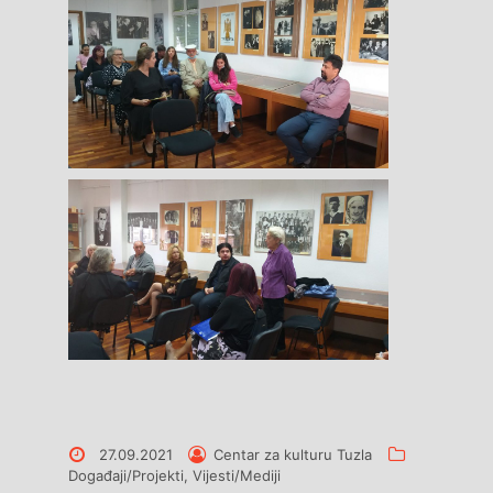
Posted
Posted
Categories
27.09.2021
Centar za kulturu Tuzla
on
by
Događaji/Projekti
,
Vijesti/Mediji