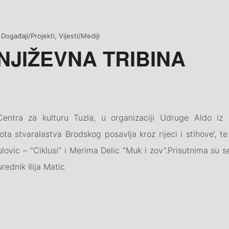
O”
Categories
Događaji/Projekti
,
Vijesti/Mediji
NJIŽEVNA TRIBINA
entra za kulturu Tuzla, u organizaciji Udruge Aldo i
ta stvaralastva Brodskog posavlja kroz rijeci i stihove’, te 
lovic – “Ciklusi” i Merima Delic “Muk i zov”.Prisutnima su se
rednik Ilija Matic