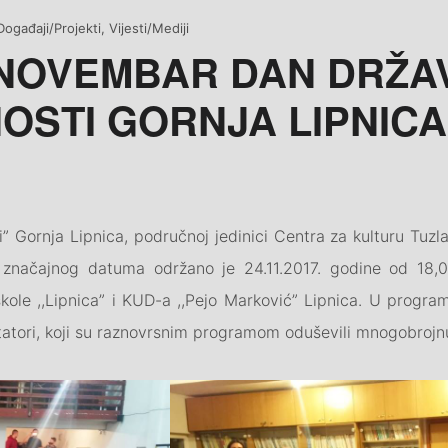
ategories
Događaji/Projekti
,
Vijesti/Mediji
 NOVEMBAR DAN DRŽAV
OSTI GORNJA LIPNICA
 Gornja Lipnica, područnoj jedinici Centra za kulturu Tuzl
 značajnog datuma održano je 24.11.2017. godine od 18,0
kole ,,Lipnica” i KUD-a ,,Pejo Marković” Lipnica. U progra
itatori, koji su raznovrsnim programom oduševili mnogobrojn