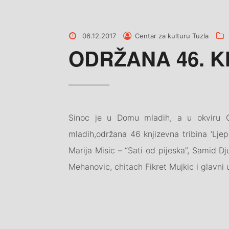
NAKLADNIŠTV
Posted
Posted
06.12.2017
Centar za kulturu Tuzla
on
by
ODRŽANA 46. K
Sinoc je u Domu mladih, a u okviru C
mladih,održana 46 knjizevna tribina ‘Ljepo
Marija Misic – “Sati od pijeska”, Samid Dju
Mehanovic, chitach Fikret Mujkic i glavni u