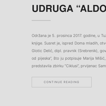
on
by
UDRUGA “ALDO
Održana je 5. prosinca 2017. godine, u Tu
knjige. Susret je, ispred Doma mladih, otv
Glotic Delić, dipl. pravnik (Srebrenik), gov
od pijeska”, što ju potpisuje Marija Miši
predstavila zbirku “Ciklusi”, prvijenac Sami
“UDRUGA
CONTINUE READING
“ALDO”-
KNJIŽEVNOST
I