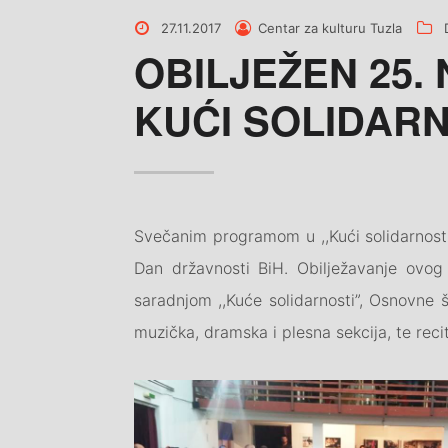
Posted
Posted
C
27.11.2017
Centar za kulturu Tuzla
on
by
OBILJEŽEN 25.
KUĆI SOLIDARN
Svečanim programom u ,,Kući solidarnosti”
Dan državnosti BiH. Obilježavanje ovog
saradnjom ,,Kuće solidarnosti”, Osnovne š
muzička, dramska i plesna sekcija, te rec