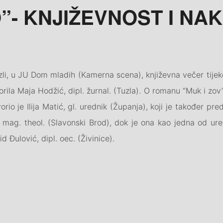
”- KNJIŽEVNOST I NA
zli, u JU Dom mladih (Kamerna scena), književna večer tijek
orila Maja Hodžić, dipl. žurnal. (Tuzla). O romanu “Muk i zov
orio je Ilija Matić, gl. urednik (Županja), koji je također pre
ć, mag. theol. (Slavonski Brod), dok je ona kao jedna od ure
d Đulović, dipl. oec. (Živinice).