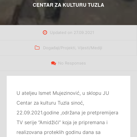
CENTAR ZA KULTURU TUZLA
Updated on
27.09.2021
Categories
Događaji/Projekti
,
Vijesti/Mediji
No Responses
U ateljeu Ismet Mujezinović, u sklopu JU
Centar za kulturu Tuzla sinoć,
22.09.2021.godine ,održana je pretpremijera
TV serije “Amidžići” koja je pripremana i
realizovana proteklih godinu dana sa