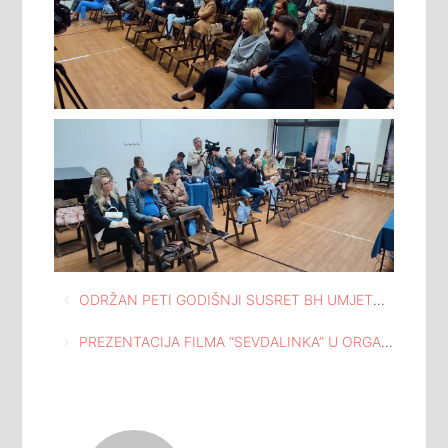
Navigacija
ODRŽAN PETI GODIŠNJI SUSRET BH UMJETNIKA “NOTAMA KROZ SVIJET” U DVORANI KALEIDOSKOP TUZLA
članaka
PREZENTACIJA FILMA “SEVDALINKA” U ORGANIZACIJI UDRUŽENJA MUZIČKIH UMJETNIKA, ODRŽANA U ATELJEU ISMET MUJEZINOVIĆ TUZLA