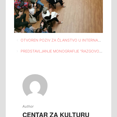
Navigacija
OTVOREN POZIV ZA ČLANSTVO U INTERNACIONALNIM TIMOVIMA I PROJEKTIMA EESTEC-A U DOMU MLADIH TUZLA
članaka
PREDSTAVLJANJE MONOGRAFIJE “RAZGOVOR S RADIMLJOM” U MEĐUNARODNOJ GALERIJI PORTRETA TUZLA
Author
CENTAR ZA KULTURU