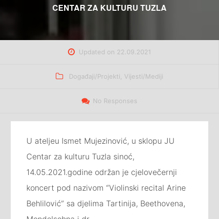
CENTAR ZA KULTURU TUZLA
Updated on
22.09.2021
Categories
Događaji/Projekti
,
Vijesti/Mediji
No Responses
U ateljeu Ismet Mujezinović, u sklopu JU
Centar za kulturu Tuzla sinoć,
14.05.2021.godine održan je cjelovečernji
koncert pod nazivom “Violinski recital Arine
Behlilović” sa djelima Tartinija, Beethovena,
Mendelsohna i dr.