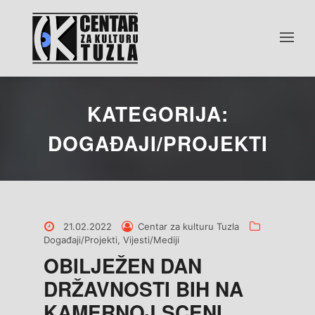
KATEGORIJA:
DOGAĐAJI/PROJEKTI
Posted
Posted
Categories
21.02.2022
Centar za kulturu Tuzla
on
by
Događaji/Projekti
,
Vijesti/Mediji
OBILJEŽEN DAN
DRŽAVNOSTI BIH NA
KAMERNOJ SCENI