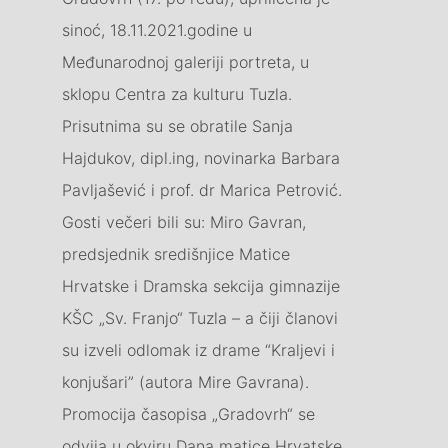
sinoć, 18.11.2021.godine u
Međunarodnoj galeriji portreta, u
sklopu Centra za kulturu Tuzla.
Prisutnima su se obratile Sanja
Hajdukov, dipl.ing, novinarka Barbara
Pavljašević i prof. dr Marica Petrović.
Gosti večeri bili su: Miro Gavran,
predsjednik središnjice Matice
Hrvatske i Dramska sekcija gimnazije
KŠC „Sv. Franjo“ Tuzla – a čiji članovi
su izveli odlomak iz drame “Kraljevi i
konjušari” (autora Mire Gavrana).
Promocija časopisa „Gradovrh“ se
odvija u okviru Dana matice Hrvatske