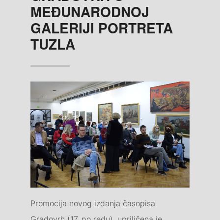
MEĐUNARODNOJ
GALERIJI PORTRETA
TUZLA
Promocija novog izdanja časopisa
Gradovrh (17. po redu), upriličena je