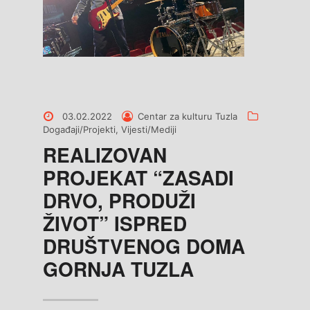
Posted
Posted
Categories
03.02.2022
Centar za kulturu Tuzla
on
by
Događaji/Projekti
,
Vijesti/Mediji
REALIZOVAN
PROJEKAT “ZASADI
DRVO, PRODUŽI
ŽIVOT” ISPRED
DRUŠTVENOG DOMA
GORNJA TUZLA