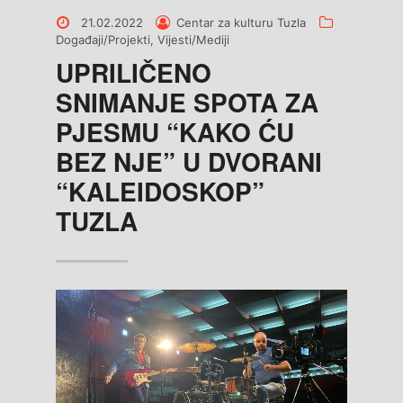
Posted
Posted
Categories
21.02.2022
Centar za kulturu Tuzla
on
by
Događaji/Projekti
,
Vijesti/Mediji
UPRILIČENO
SNIMANJE SPOTA ZA
PJESMU “KAKO ĆU
BEZ NJE” U DVORANI
“KALEIDOSKOP”
TUZLA