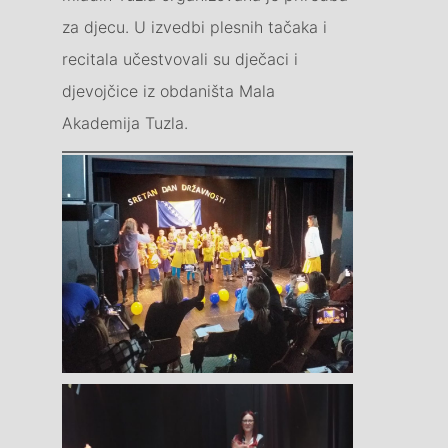
za djecu. U izvedbi plesnih tačaka i
recitala učestvovali su dječaci i
djevojčice iz obdaništa Mala
Akademija Tuzla.