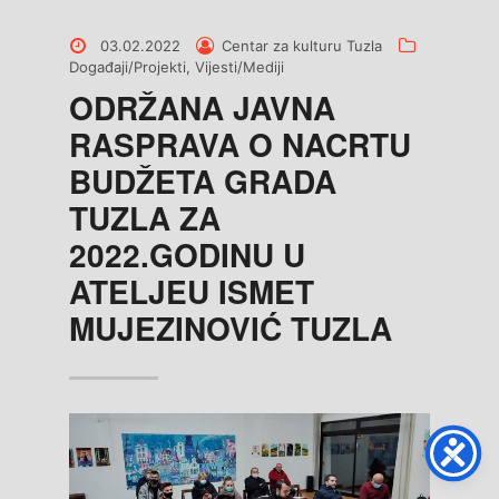
Posted
Posted
Categories
03.02.2022
Centar za kulturu Tuzla
on
by
Događaji/Projekti
,
Vijesti/Mediji
ODRŽANA JAVNA
RASPRAVA O NACRTU
BUDŽETA GRADA
TUZLA ZA
2022.GODINU U
ATELJEU ISMET
MUJEZINOVIĆ TUZLA