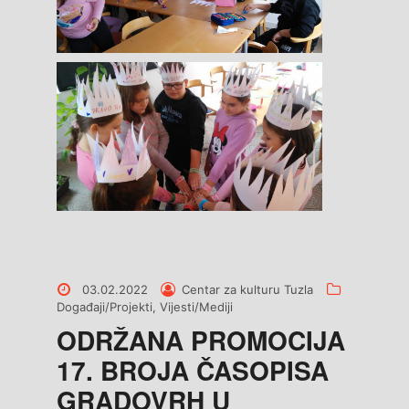
Posted
Posted
Categories
03.02.2022
Centar za kulturu Tuzla
on
by
Događaji/Projekti
,
Vijesti/Mediji
ODRŽANA PROMOCIJA
17. BROJA ČASOPISA
GRADOVRH U