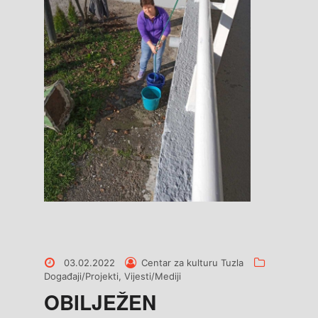
Posted
Posted
Categories
03.02.2022
Centar za kulturu Tuzla
on
by
Događaji/Projekti
,
Vijesti/Mediji
OBILJEŽEN