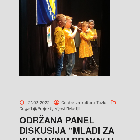
Posted
Posted
Categories
21.02.2022
Centar za kulturu Tuzla
on
by
Događaji/Projekti
,
Vijesti/Mediji
ODRŽANA PANEL
DISKUSIJA “MLADI ZA