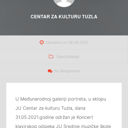
CENTAR ZA KULTURU TUZLA
Updated on
08.06.2021
Categories
Vijesti/Mediji
No Responses
U Međunarodnoj galeriji portreta, u sklopu
JU Centar za kulturu Tuzla, dana
31.05.2021.godine održan je Koncert
klavirskog odsjeka JU Srednje muzičke škole