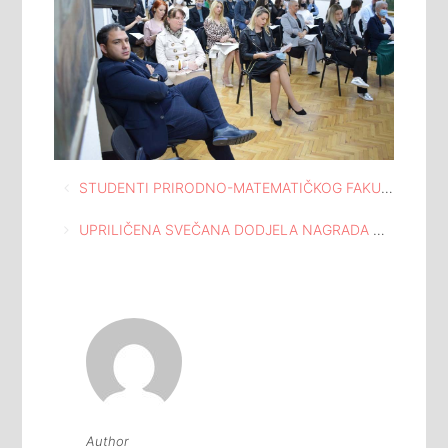
Navigacija
STUDENTI PRIRODNO-MATEMATIČKOG FAKULTETA UNIVERZITETA U TUZLI, ODSJEK: GEOGRAFIJA, POSJETILI MEĐUNARODNU GALERIJU PORTRETA TUZLA
članaka
UPRILIČENA SVEČANA DODJELA NAGRADA AUTORIMA NAJBOLJIH LITERARNIH RADOVA KOJE DODJELJUJE SABNOR TK POVODOM 9.MAJA
Author