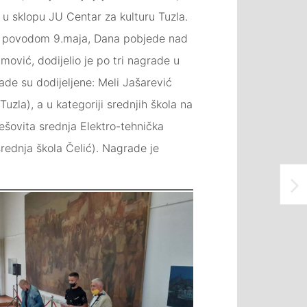
 u sklopu JU Centar za kulturu Tuzla.
 a povodom 9.maja, Dana pobjede nad
mović, dodijelio je po tri nagrade u
ade su dodijeljene: Meli Jašarević
zla), a u kategoriji srednjih škola na
ešovita srednja Elektro-tehnička
srednja škola Čelić). Nagrade je