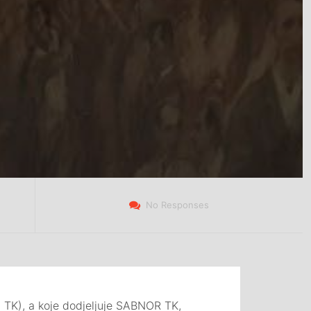
No Responses
a TK), a koje dodjeljuje SABNOR TK,