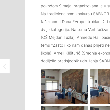
povodom 9.maja, organizovana je u sri
Na tradicionalnom konkursu SABNOR-a
fašizmom i Dana Evrope, tročlani žiri 
dvije kategorije. Na temu “Antifašiza
(OŠ Mejdan Tuzla), Ahmedu Halilbašiću
temu “Zašto i ko nam danas prijeti n
škola), Arneli Klišturić (Srednja ekon
dodijelio predsjednik udruženja SABN
ODRŽAN KONCERT KLAVIRSKOG ODSJEKA JU SREDNJE MUZIČKE ŠKOLE “ČESTMIR MIRKO DUŠEK” TUZLA