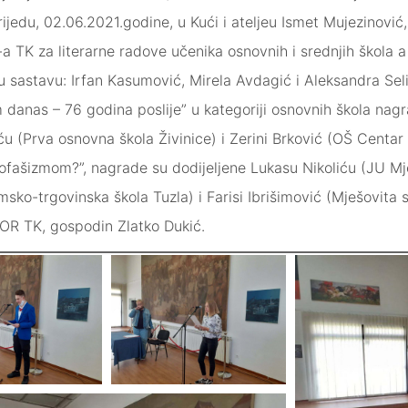
jedu, 02.06.2021.godine, u Kući i ateljeu Ismet Mujezinović,
 TK za literarne radove učenika osnovnih i srednjih škola
u sastavu: Irfan Kasumović, Mirela Avdagić i Aleksandra Seli
m danas – 76 godina poslije” u kategoriji osnovnih škola nagr
 (Prva osnovna škola Živinice) i Zerini Brković (OŠ Centar Tu
eofašizmom?”, nagrade su dodijeljene Lukasu Nikoliću (JU Mj
omsko-trgovinska škola Tuzla) i Farisi Ibrišimović (Mješovita 
OR TK, gospodin Zlatko Dukić.