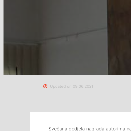
Updated on
09.06.2021
Svečana dodjela nagrada autorima najb