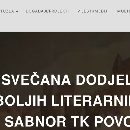
 TUZLA
DOGAĐAJI/PROJEKTI
VIJESTI/MEDIJI
MULT
A SVEČANA DODJE
OLJIH LITERARN
 SABNOR TK POV