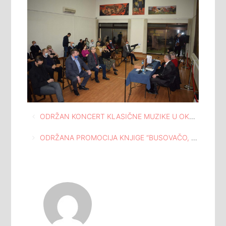
Navigacija
ODRŽAN KONCERT KLASIČNE MUZIKE U OKVIRU MANIFESTACIJE “NAPRETKOVI DANI” U MEĐUNARODNOJ GALERIJI PORTRETA TUZLA
članaka
ODRŽANA PROMOCIJA KNJIGE “BUSOVAČO, LIJEPA SI KO RUŽA”, AUTORA IVANA KRIŽANOVIĆA U SKLOPU NAPRETKOVIH DANA