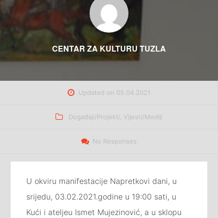
CENTAR ZA KULTURU TUZLA
Updated on
05.04.2021
Categories
Događaji/Projekti
,
Vijesti/Mediji
No Responses
U okviru manifestacije Napretkovi dani, u
srijedu, 03.02.2021.godine u 19:00 sati, u
Kući i ateljeu Ismet Mujezinović, a u sklopu