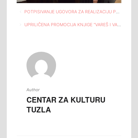
Navigacija
POTPISIVANJE UGOVORA ZA REALIZACIJU PROJEKTA “VOLIM SVOJ GRAD” U ORGANIZACIJI FONDACIJE TUZLANSKE ZAJEDNICE
članaka
UPRILIČENA PROMOCIJA KNJIGE “VAREŠ I VAREŠKI KRAJ KROZ STOLJEĆA”, AUTORA ŽELJKA IVANKOVIĆA, A U OKVIRU NAPRETKOVIH DANA
Author
CENTAR ZA KULTURU
TUZLA