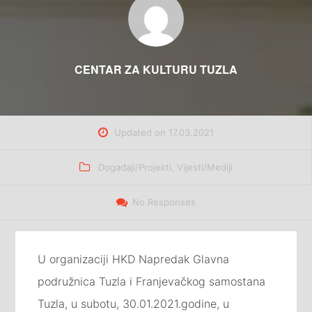
CENTAR ZA KULTURU TUZLA
Updated on
17.03.2021
Categories
Događaji/Projekti
,
Vijesti/Mediji
No Responses
U organizaciji HKD Napredak Glavna
podružnica Tuzla i Franjevačkog samostana
Tuzla, u subotu, 30.01.2021.godine, u