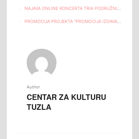
Navigacija
NAJAVA ONLINE KONCERTA TRIA PODRUŽNICE HKD NAPREDAK IZ TUZLE POD NAZIVOM SEASONS U MEĐUNARODNOJ GALERIJI PORTRETA TUZLA
članaka
PROMOCIJA PROJEKTA “PROMOCIJA IZDAVAČKE DJELATNOSTI JU CENTAR ZA KULTURU TUZLA”
Author
CENTAR ZA KULTURU
TUZLA