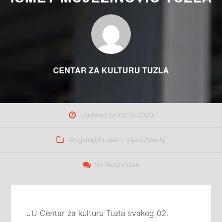
CENTAR ZA KULTURU TUZLA
Updated on
02.12.2020
Categories
Događaji/Projekti
,
Vijesti/Mediji
No Responses
JU Centar za kulturu Tuzla svakog 02.