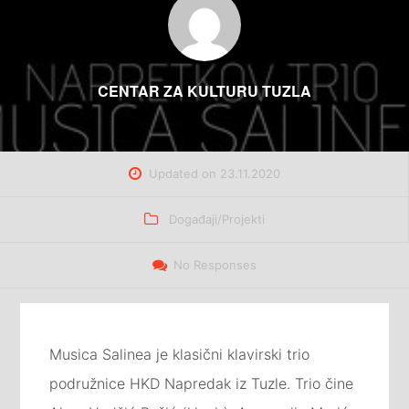
CENTAR ZA KULTURU TUZLA
Updated on
23.11.2020
Categories
Događaji/Projekti
No Responses
Musica Salinea je klasični klavirski trio
podružnice HKD Napredak iz Tuzle. Trio čine