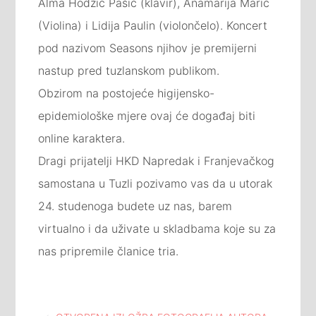
Alma Hodžić Pašić (klavir), Anamarija Marić
(Violina) i Lidija Paulin (violončelo). Koncert
pod nazivom Seasons njihov je premijerni
nastup pred tuzlanskom publikom.
Obzirom na postojeće higijensko-
epidemiološke mjere ovaj će događaj biti
online karaktera.
Dragi prijatelji HKD Napredak i Franjevačkog
samostana u Tuzli pozivamo vas da u utorak
24. studenoga budete uz nas, barem
virtualno i da uživate u skladbama koje su za
nas pripremile članice tria.