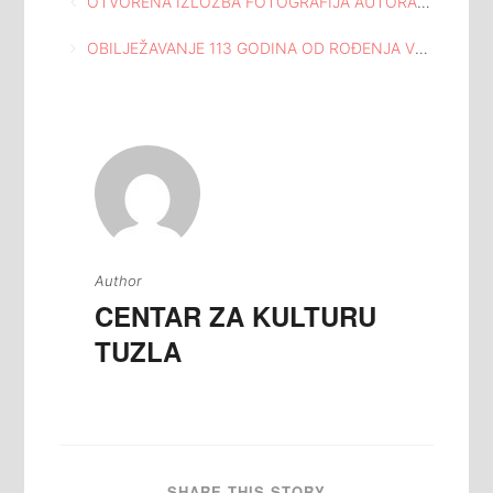
Navigacija
OTVORENA IZLOŽBA FOTOGRAFIJA AUTORA MUNEVERA SALIHOVIĆA POD NAZIVOM “BELLA CIAO” U KUĆI I ATELJEU ISMET MUJEZINOVIĆ TUZLA
članaka
OBILJEŽAVANJE 113 GODINA OD ROĐENJA VELIKOG UMJETNIKA ISMETA MUJEZINOVIĆA POLAGANJEM CVIJEĆA ISPRED KUĆE I ATELJEA ISMET MUJEZINOVIĆ TUZLA
Author
CENTAR ZA KULTURU
TUZLA
SHARE THIS STORY