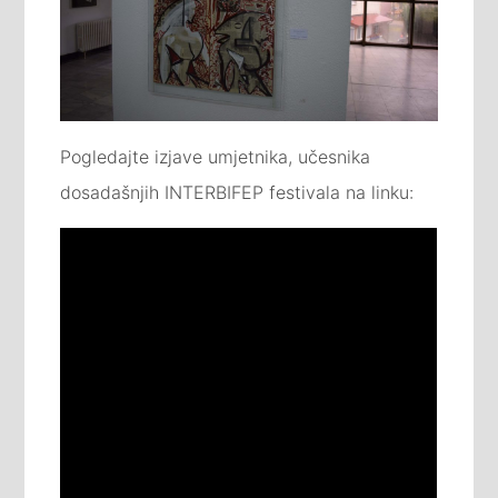
Pogledajte izjave umjetnika, učesnika
dosadašnjih INTERBIFEP festivala na linku: