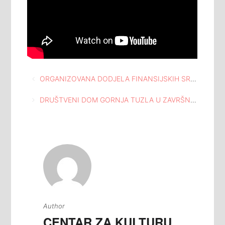
Navigacija
ORGANIZOVANA DODJELA FINANSIJSKIH SREDSTAVA “DODJELA DUKATA” KOJE ORGANIZUJE FONDACIJA TUZLANSKE ZAJEDNICE
članaka
DRUŠTVENI DOM GORNJA TUZLA U ZAVRŠNOJ FAZI ZAGOVARAČKOG PROJEKTA “EKOLOGIJA I ENERGETSKA EFIKASNOST”
Author
CENTAR ZA KULTURU