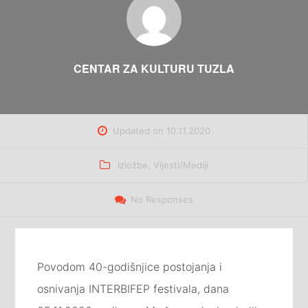
CENTAR ZA KULTURU TUZLA
Updated on
10.11.2020
Categories
Izložbe
,
Vijesti/Mediji
No Responses
Povodom 40-godišnjice postojanja i
osnivanja INTERBIFEP festivala, dana