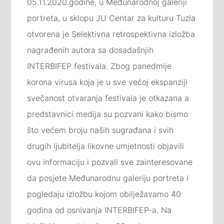
05.11.2020.godine, u Međunarodnoj galeriji
portreta, u sklopu JU Centar za kulturu Tuzla
otvorena je Selektivna retrospektivna izložba
nagrađenih autora sa dosadašnjih
INTERBIFEP festivala. Zbog panedmije
korona virusa koja je u sve većoj ekspanziji
svečanost otvaranja festivala je otkazana a
predstavnici medija su pozvani kako bismo
što većem broju naših sugrađana i svih
drugih ljubitelja likovne umjetnosti objavili
ovu informaciju i pozvali sve zainteresovane
da posj
ete Međunarodnu galeriju portreta i
pogledaju izložbu kojom obilježavamo 40
godina od osnivanja INTERBIFEP-a. Na