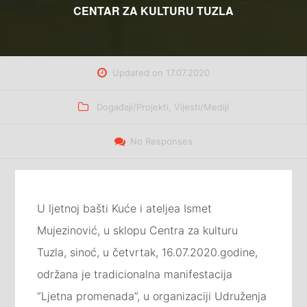
CENTAR ZA KULTURU TUZLA
Updated on
17.07.2020
Categories
Događaji/Projekti
,
Vijesti/Mediji
No Responses
U ljetnoj bašti Kuće i ateljea Ismet
Mujezinović, u sklopu Centra za kulturu
Tuzla, sinoć, u četvrtak, 16.07.2020.godine,
održana je tradicionalna manifestacija
“Ljetna promenada”, u organizaciji Udruženja