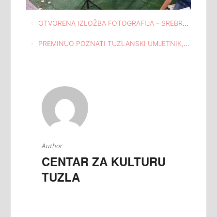
Navigacija
OTVORENA IZLOŽBA FOTOGRAFIJA – SREBRENICA: ZAJEDNO PROTIV VIRUSA PORICANJA U KUĆI I ATELJEU ISMET MUJEZINOVIĆ TUZLA
članaka
PREMINUO POZNATI TUZLANSKI UMJETNIK, GOSPODIN FERID PRCIĆ
Author
CENTAR ZA KULTURU
TUZLA