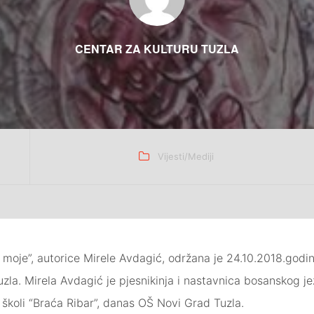
CENTAR ZA KULTURU TUZLA
Categories
Vijesti/Mediji
moje”, autorice Mirele Avdagić, održana je 24.10.2018.godin
la. Mirela Avdagić je pjesnikinja i nastavnica bosanskog jezik
 školi “Braća Ribar”, danas OŠ Novi Grad Tuzla.