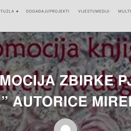
 TUZLA
DOGAĐAJI/PROJEKTI
VIJESTI/MEDIJI
MULT
MOCIJA ZBIRKE P
” AUTORICE MIRE