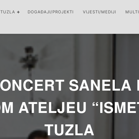
 TUZLA
DOGAĐAJI/PROJEKTI
VIJESTI/MEDIJI
MULT
ONCERT SANELA 
 ATELJEU “ISMET
TUZLA