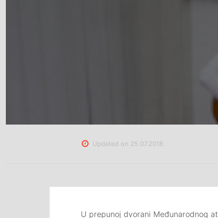
Updated on
25.07.2018
U prepunoj dvorani Međunarodnog atelj