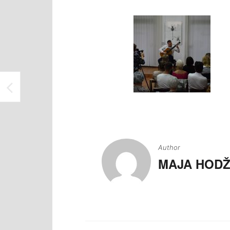
NAJAVA “LJETNE VIKEND KINOTEKE” U MEĐUNARODNOM ATELJEU ISMET MUJEZINOVIĆ
Navigacija
članaka
Author
MAJA HODŽ