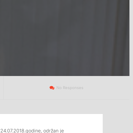
No Responses
 24.07.2018.godine, održan je