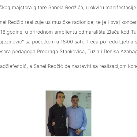
kog majstora gitare Sanela Redžića, u okviru manifestacije “
el Redžić realizuje uz muzičke radionice, te je i ovaj konce
.2018.godine, u prirodnom ambijentu odmarališta Zlača kod Tu
ujezinović” sa početkom u 18:00 sati. Treća po redu Ljetna š
fesora pedagoga Predraga Stankovića, Tuzla i Denisa Azabagi
adžiefendić, a Sanel Redžić će nastaviti sa realizacijom kon