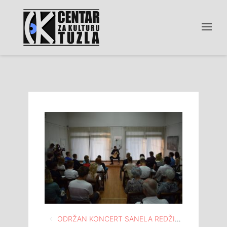
Navigacija
ODRŽAN KONCERT SANELA REDŽIĆA U MEĐUNARODNOM ATELJEU “ISMET MUJEZINOVIĆ” TUZLA