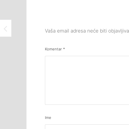
ODRŽAN KONCERT SANELA REDŽIĆA U MEĐUNARODNOM ATELJEU “ISMET MUJEZINOVIĆ” TUZLA
Vaša email adresa neće biti objavljiv
Komentar
*
Ime