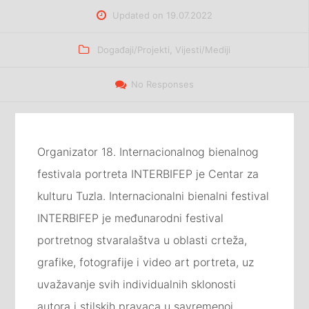
Updated on
19.07.2022
Categories
Događaji/Projekti
,
Vijesti/Mediji
No Responses
Organizator 18. Internacionalnog bienalnog
festivala portreta INTERBIFEP je Centar za
kulturu Tuzla. Internacionalni bienalni festival
INTERBIFEP je međunarodni festival
portretnog stvaralaštva u oblasti crteža,
grafike, fotografije i video art portreta, uz
uvažavanje svih individualnih sklonosti
autora i stilskih pravaca u savremenoj