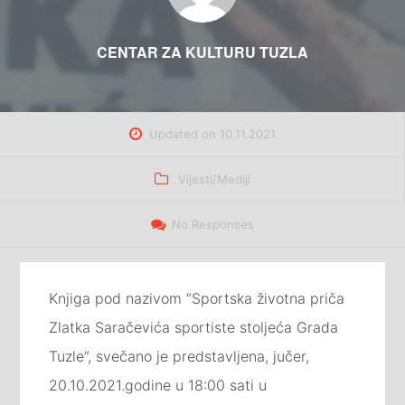
CENTAR ZA KULTURU TUZLA
Updated on
10.11.2021
Categories
Vijesti/Mediji
No Responses
Knjiga pod nazivom “Sportska životna priča
Zlatka Saračevića sportiste stoljeća Grada
Tuzle”, svečano je predstavljena, jučer,
20.10.2021.godine u 18:00 sati u