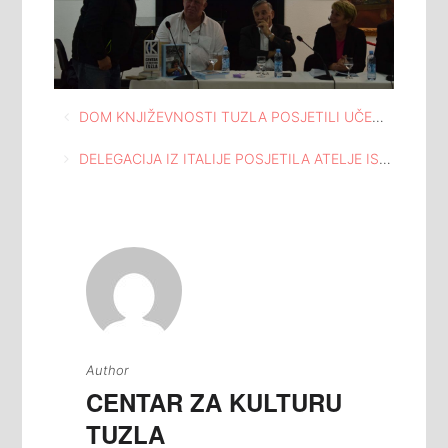
Navigacija
DOM KNJIŽEVNOSTI TUZLA POSJETILI UČENICI MJEŠOVITE SREDNJE RUDARSKE ŠKOLE POVODOM MJESECA KNJIGE
članaka
DELEGACIJA IZ ITALIJE POSJETILA ATELJE ISMET MUJEZINOVIĆ U SKLOPU CENTRA ZA KULTURU TUZLA
Author
CENTAR ZA KULTURU
TUZLA