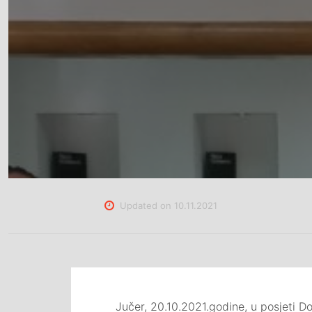
Updated on
10.11.2021
Jučer, 20.10.2021.godine, u posjeti Do