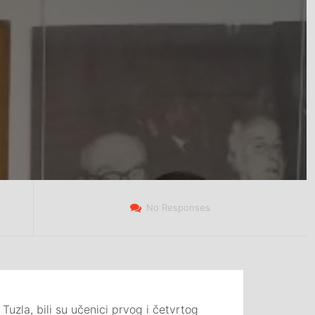
No Responses
Tuzla, bili su učenici prvog i četvrtog