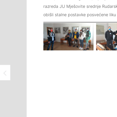
razreda JU Mješovite srednje Rudarske
obišli stalne postavke posvećene liku
ODRŽAN NASTUP FOLKLORNOG ANSAMBLA PANONIJA TUZLA U KUĆI SOLIDARNOSTI GORNJA LIPNICA