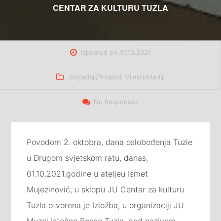
CENTAR ZA KULTURU TUZLA
Updated on
07.10.2021
Categories
Događaji/Projekti
,
Vijesti/Mediji
No Responses
Povodom 2. oktobra, dana oslobođenja Tuzle
u Drugom svjetskom ratu, danas,
01.10.2021.godine u ateljeu Ismet
Mujezinović, u sklopu JU Centar za kulturu
Tuzla otvorena je Izložba, u organizaciji JU
Muzej istočne Bosne Tuzla, pod nazivom