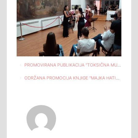
Navigacija
PROMOVIRANA PUBLIKACIJA “TOKSIČNA MUŠKOST: U PRILOG KRITICI RODNIH REŽIMA” AUTORA NIKOLE VUČIĆA
članaka
ODRŽANA PROMOCIJA KNJIGE “MAJKA HATIDŽA” AUTORICE ESNEFE SMAJLOVIĆ – MUHIĆ U ATELJEU ISMET MUJEZINOVIĆ TUZLA