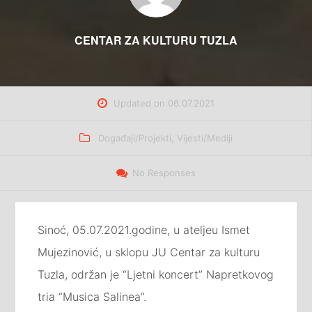
CENTAR ZA KULTURU TUZLA
Updated on
06.07.2021
Categories
Događaji/Projekti
,
Vijesti/Mediji
No Responses
Sinoć, 05.07.2021.godine, u ateljeu Ismet
Mujezinović, u sklopu JU Centar za kulturu
Tuzla, održan je “Ljetni koncert” Napretkovog
tria “Musica Salinea”.