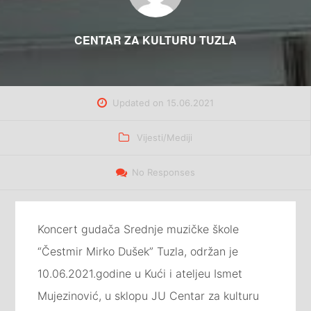
CENTAR ZA KULTURU TUZLA
Updated on
15.06.2021
Categories
Vijesti/Mediji
No Responses
Koncert gudača Srednje muzičke škole
“Čestmir Mirko Dušek” Tuzla, održan je
10.06.2021.godine u Kući i ateljeu Ismet
Mujezinović, u sklopu JU Centar za kulturu