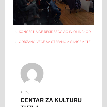
Navigacija
KONCERT AIDE REŠIDBEGOVIĆ (VIOLINA) ODRŽAN U MEĐUNARODNOJ GALERIJI PORTRETA TUZLA
članaka
ODRŽANO VEČE SA STEFANOM SIMIĆEM “TEATAR ISKRENOSTI” U KUĆI I ATELJEU ISMET MUJEZINOVIĆ TUZLA
Author
CENTAR ZA KULTURU