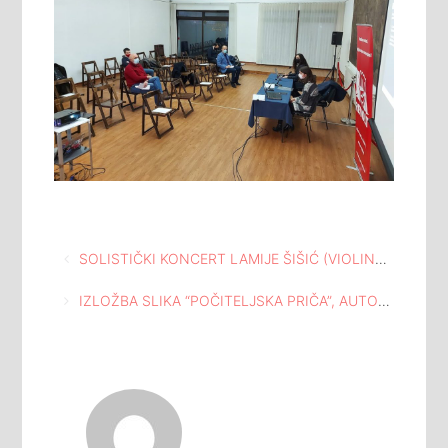
Navigacija
SOLISTIČKI KONCERT LAMIJE ŠIŠIĆ (VIOLINA) ODRŽAN JE U MEĐUNARODNOJ GALERIJI PORTRETA TUZLA
članaka
IZLOŽBA SLIKA “POČITELJSKA PRIČA”, AUTORA SAMIRA SUFIJA, KUSTOSA CENTRA ZA KULTURU TUZLA, ORGANIZIRANA U GALERIJI ROMAN PETROVIĆ U SARAJEVU