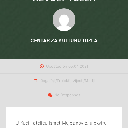
CENTAR ZA KULTURU TUZLA
Updated on
05.04.2021
Categories
Događaji/Projekti
,
Vijesti/Mediji
No Responses
U Kući i ateljeu Ismet Mujezinović, u okviru