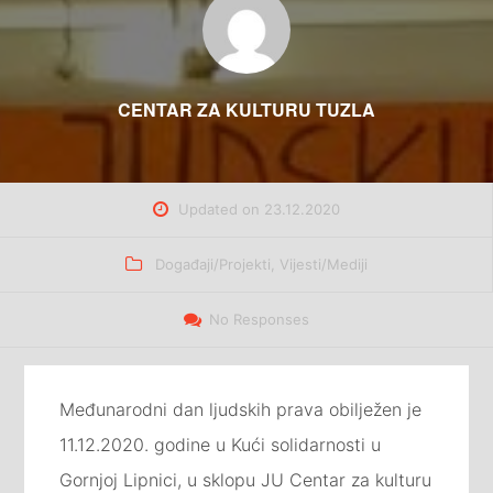
CENTAR ZA KULTURU TUZLA
Updated on
23.12.2020
Categories
Događaji/Projekti
,
Vijesti/Mediji
No Responses
Međunarodni dan ljudskih prava obilježen je
11.12.2020. godine u Kući solidarnosti u
Gornjoj Lipnici, u sklopu JU Centar za kulturu