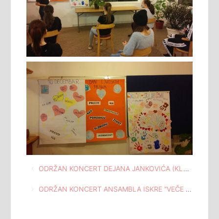
Navigacija
ODRŽAN KONCERT DEJANA JANKOVIĆA (KLAVIR) U MEĐUNARODNOJ GALERIJI PORTRETA TUZLA
članaka
ODRŽAN KONCERT ANSAMBLA ISKRE “VEČE EVERGRINA U KUĆI I ATELJEU ISMET MUJEZINOVIĆ TUZLA