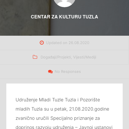
CENTAR ZA KULTURU TUZLA
Updated on
26.08.2020
Categories
Događaji/Projekti
,
Vijesti/Mediji
No Responses
Udruženje Mladi Tuzle Tuzla i Pozorište
mladih Tuzla su u petak, 21.08.2020.godine
zvanično uručili Specijalno priznanje za
doprinos razvoju udruženja – Javnoj ustanovi