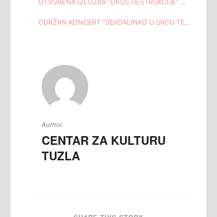
Navigacija
OTVORENA IZLOŽBA “OKUS DESTRUKCIJE” U KUĆI I ATELJEU ISMET MUJEZINOVIĆ TUZLA
članaka
ODRŽAN KONCERT “SEVDALINKO U SRCU TE NOSIM” U KUĆI I ATELJEU ISMET MUJEZINOVIĆ TUZLA
Author
CENTAR ZA KULTURU
TUZLA