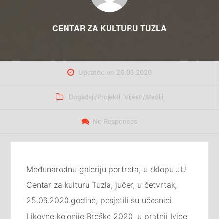
CENTAR ZA KULTURU TUZLA
Updated on
26.06.2020
Categories
Događaji/Projekti
,
Vijesti/Mediji
No Responses
Međunarodnu galeriju portreta, u sklopu JU
Centar za kulturu Tuzla, jučer, u četvrtak,
25.06.2020.godine, posjetili su učesnici
Likovne kolonije Breške 2020, u pratnji Ivice