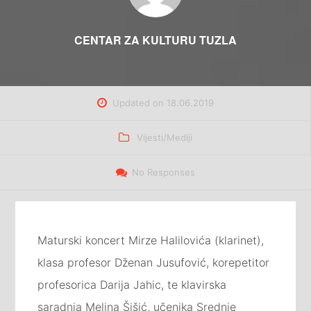
CENTAR ZA KULTURU TUZLA
Updated on
18.06.2019
Categories
Vijesti/Mediji
No Responses
Maturski koncert Mirze Halilovića (klarinet),
klasa profesor Dženan Jusufović, korepetitor
profesorica Darija Jahic, te klavirska
saradnja Melina Šišić, učenika Srednje