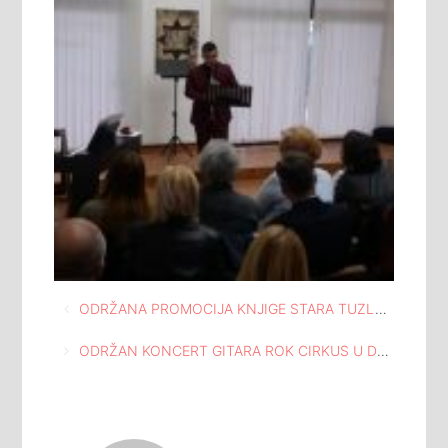
Navigacija
ODRŽANA PROMOCIJA KNJIGE STARA TUZLA – SRPSKA VAROŠ, AUTORA MILANA TOPIĆA, PROTOJEREJA STAVROFORA
članaka
ODRŽAN KONCERT GITARA ROK CIRKUS U DVORANI KALEIDOSKOP TUZLA