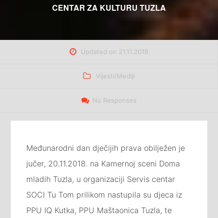
CENTAR ZA KULTURU TUZLA
Updated on
21.11.2018
Categories
Vijesti/Mediji
No Responses
Međunarodni dan dječijih prava obilježen je
jučer, 20.11.2018. na Kamernoj sceni Doma
mladih Tuzla, u organizaciji Servis centar
SOCI Tu Tom prilikom nastupila su djeca iz
PPU IQ Kutka, PPU Maštaonica Tuzla, te