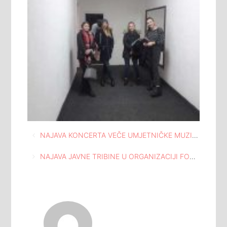
Navigacija
NAJAVA KONCERTA VEČE UMJETNIČKE MUZIKE U MEĐUNARODNOJ GALERIJI PORTRETA TUZLA
članaka
NAJAVA JAVNE TRIBINE U ORGANIZACIJI FONDACIJE ISTINA PRAVDA POMIRENJE TUZLA