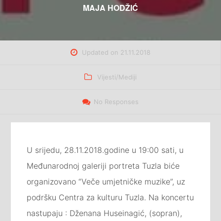
MAJA HODŽIĆ
Updated on
21.11.2018
Categories
Vijesti/Mediji
No Responses
U srijedu, 28.11.2018.godine u 19:00 sati, u
Međunarodnoj galeriji portreta Tuzla biće
organizovano “Veče umjetničke muzike”, uz
podršku Centra za kulturu Tuzla. Na koncertu
nastupaju : Dženana Huseinagić, (sopran),