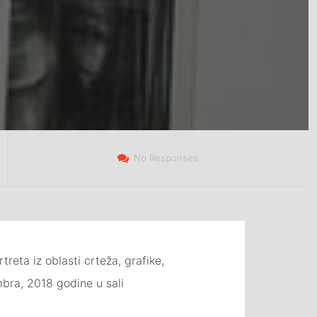
No Responses
reta iz oblasti crteža, grafike,
mbra, 2018 godine u sali