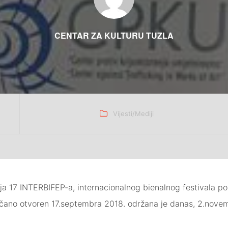
CENTAR ZA KULTURU TUZLA
Categories
Vijesti/Mediji
a 17 INTERBIFEP-a, internacionalnog bienalnog festivala port
 svečano otvoren 17.septembra 2018. održana je danas, 2.nove