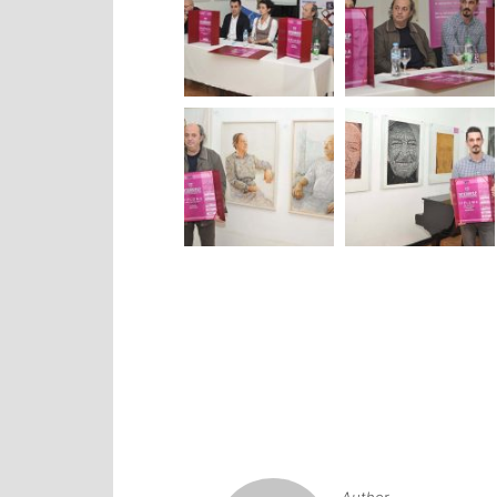
Navigacija
članaka
Author