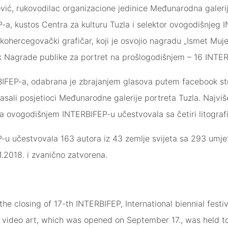
ović, rukovodilac organizacione jedinice Međunarodna galerij
a, kustos Centra za kulturu Tuzl
a i selektor ovogodišnjeg 
skohercegovački grafičar, koji je osvojio nagradu „Ismet Muje
ik Nagrade publike za portret na prošlogodišnjem – 16 INT
IFEP-a, odabrana je zbrajanjem glasova putem facebook stra
lasali posjetioci Međunarodne galerije portreta Tuzla. Najviš
na ovogodišnjem INTERBIFEP-u učestvovala sa četiri litografi
 učestvovala 163 autora iz 43 zemlje svijeta sa 293 umjet
1.2018. i zvanično zatvorena.
e closing of 17-th INTERBIFEP, International biennial festiva
 video art, which was opened on September 17., was held t