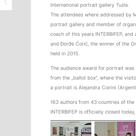
POSJETA UČENIKA OŠ PAZAR 17 INTERBIFEP-U U MEĐUNARODNOJ GALERIJI PORTRETA TUZLA
International portrait gallery Tuzla.
The attendees where addressed by Mirz
portrait gallery and member of organi
coach of this years INTERBIFEP, and 
and Đorđe Ćorić, the winner of the G
held in 2015.
The audience award for portrait was 
from the „ballot box“, where the visit
a portrait is Alejandra Coirini (Argen
163 authors from 43 countries of the 
INTERBIFEP is officially closed toda