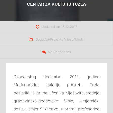
CENTAR ZA KULTURU TUZLA
Updated on
15.12.2017
Categories
Događaji/Projekti
,
Vijesti/Mediji
No Responses
Dvanaestog decembra 2017. godine
Međunarodnu galeriju portreta Tuzla
posjetila je grupa učenika Mješovite srednje
građevinsko-geodetske škole, Umjetnički
odsjek, smjer Slikarstvo, u pratnji profesorice