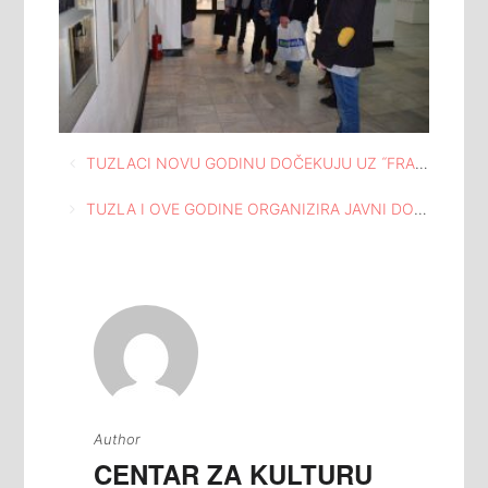
Navigacija
TUZLACI NOVU GODINU DOČEKUJU UZ ˝FRAJLE˝
članaka
TUZLA I OVE GODINE ORGANIZIRA JAVNI DOČEK NOVE 2018. GODINE NA TRGU SLOBODE
Author
CENTAR ZA KULTURU