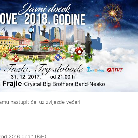
u nastupit će, uz zvijezde večeri:
end 2016 god.” (BiH)