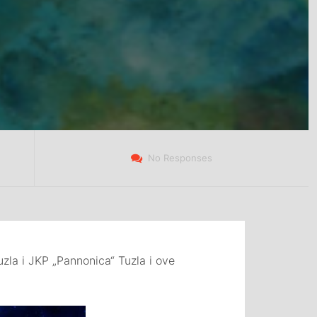
No Responses
zla i JKP „Pannonica“ Tuzla i ove