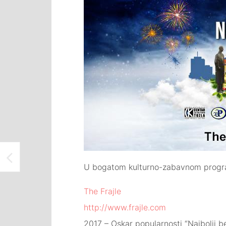
MEĐUNARODNU GALERIJU PORTRETA TUZLA POSJETILA JE GRUPA UČENIKA…
U bogatom kulturno-zabavnom program
The Frajle
http://www.frajle.com
2017 – Oskar popularnosti “Najbolji b