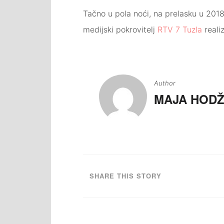
Tačno u pola noći, na prelasku u 201
medijski pokrovitelj
RTV 7 Tuzla
reali
Navigacija
članaka
Author
MAJA HODŽ
SHARE THIS STORY