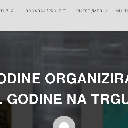
 TUZLA
DOGAĐAJI/PROJEKTI
VIJESTI/MEDIJI
MULT
GODINE ORGANIZIR
8. GODINE NA TRG