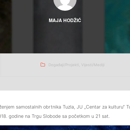
MAJA HODŽIĆ
Categories
Događaji/Projekti
,
Vijesti/Mediji
enjem samostalnih obrtnika Tuzla, JU „Centar za kulturu“ Tu
018. godine na Trgu Slobode sa početkom u 21 sat.