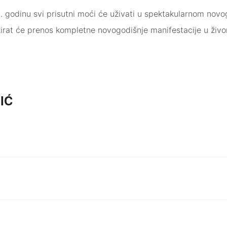
8. godinu svi prisutni moći će uživati u spektakularnom nov
zirat će prenos kompletne novogodišnje manifestacije u ži
IĆ