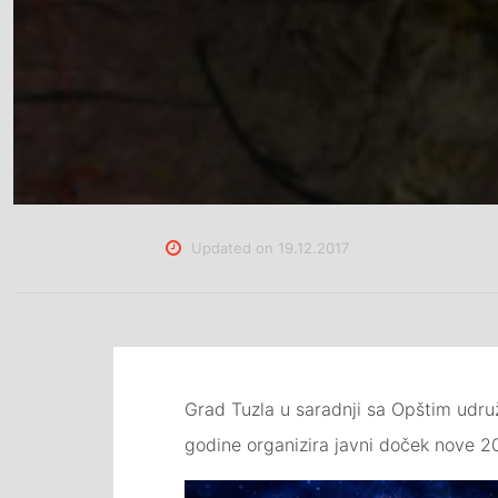
Updated on
19.12.2017
Grad Tuzla u saradnji sa Opštim udruž
godine organizira javni doček nove 2