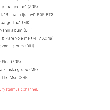
 grupa godine” (SRB)
. “B strana ljubavi” PGP RTS
upa godine” (MK)
vaniji album (BiH)
a & Pare vole me (MTV Adria)
avaniji album (BiH)
 Fina (SRB)
balkansku grupu (MK)
s The Men (SRB)
Crystalmusicchannel/