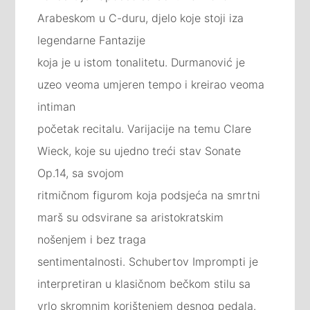
Arabeskom u C-duru, djelo koje stoji iza
legendarne Fantazije
koja je u istom tonalitetu. Durmanović je
uzeo veoma umjeren tempo i kreirao veoma
intiman
početak recitalu. Varijacije na temu Clare
Wieck, koje su ujedno treći stav Sonate
Op.14, sa svojom
ritmičnom figurom koja podsjeća na smrtni
marš su odsvirane sa aristokratskim
nošenjem i bez traga
sentimentalnosti. Schubertov Imprompti je
interpretiran u klasičnom bečkom stilu sa
vrlo skromnim korištenjem desnog pedala.