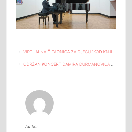
Navigacija
VIRTUALNA ČITAONICA ZA DJECU “KOD KNJIGOSAURA”
članaka
ODRŽAN KONCERT DAMIRA DURMANOVIĆA (KLAVIR) U MEĐUNARODNOJ GALERIJI PORTRETA TUZLA
Author