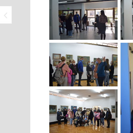
POLAZNICI EDUKACIJE “DIGITALNI MARKETING” U ORGANIZACIJI UDRUŽENJA NERDA POSJETILI ATELJE ISMET MUJEZINOVIĆ I MEĐUNARODNU GALERIJU PORTRETA TUZLA