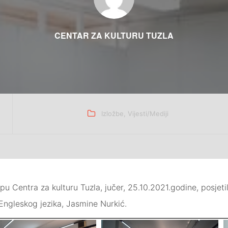
CENTAR ZA KULTURU TUZLA
Categories
Izložbe
,
Vijesti/Mediji
u Centra za kulturu Tuzla, jučer, 25.10.2021.godine, posjetil
Engleskog jezika, Jasmine Nurkić.