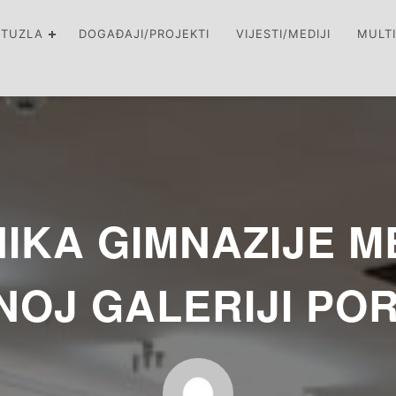
 TUZLA
DOGAĐAJI/PROJEKTI
VIJESTI/MEDIJI
MULT
IKA GIMNAZIJE M
OJ GALERIJI POR