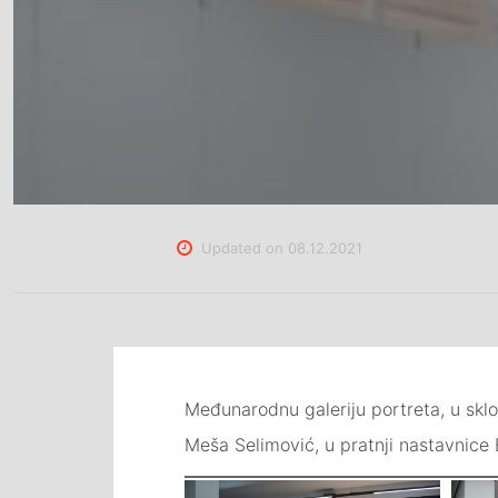
Updated on
08.12.2021
Međunarodnu galeriju portreta, u sklop
Meša Selimović, u pratnji nastavnice 