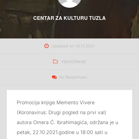
CENTAR ZA KULTURU TUZLA
Updated on
19.11.2021
Categories
Vijesti/Mediji
No Responses
Promocija knjige Memento Vivere
(Koronavirus: Drugi pogled na prvi val)
autora Omera Ć. Ibrahimagića, održana je u
petak, 22.10.2021.godine u 18:00 sati u