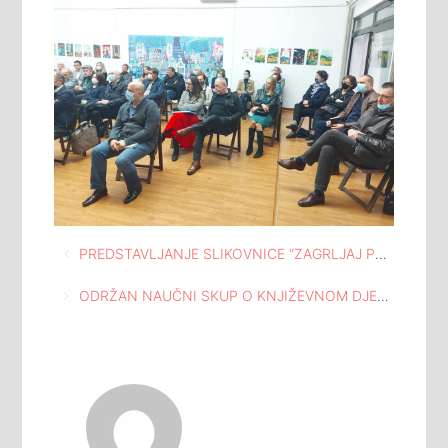
Navigacija
PREDSTAVLJANJE SLIKOVNICE “ZAGRLJAJ PLETENE HOBOTNICE” U SKLOPU MANIFESTACIJE VEZENI MOST 2021
članaka
ODRŽAN NAUČNI SKUP O KNJIŽEVNOM DJELU NASIHE KAPIDŽIĆ HADŽIĆ POVODOM 90 GODINA OD ROĐENJA PJESNIKINJE