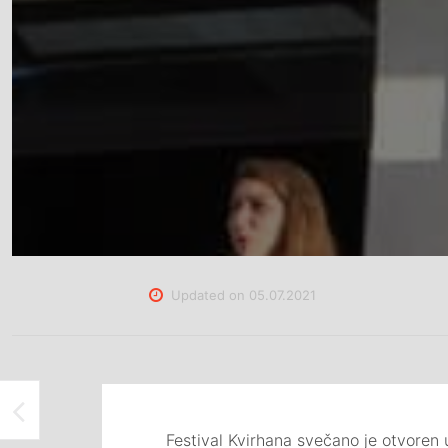
Updated on
05.07.2021
SVEČANO OTVORENA IZLOŽBA SLIKA MLADE UMJETNICE AMINE ŠEHIĆ, POD NAZIVOM “BOJE LJUBAVI”, U ATELJEU ISMET MUJEZINOVIĆ TUZLA
Festival Kvirhana svečano je otvoren 