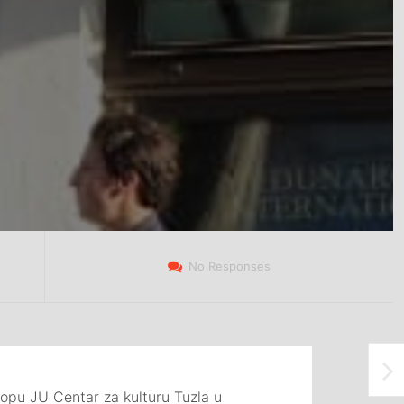
No Responses
lopu JU Centar za kulturu Tuzla u