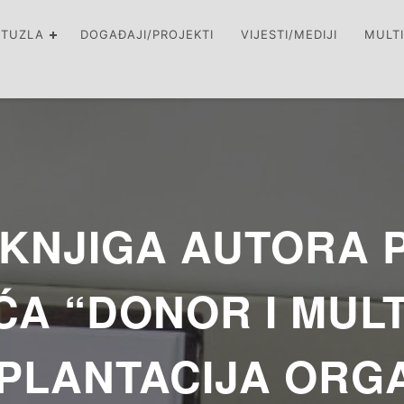
 TUZLA
DOGAĐAJI/PROJEKTI
VIJESTI/MEDIJI
MULT
KNJIGA AUTORA P
ĆA “DONOR I MUL
PLANTACIJA ORG