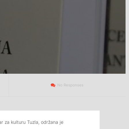
No Responses
r za kulturu Tuzla, održana je