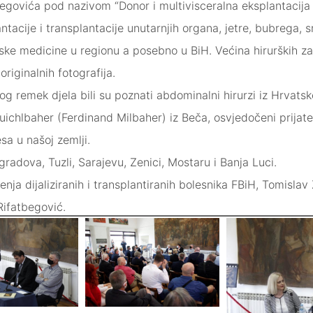
tbegovića pod nazivom “Donor i multivisceralna eksplantacija
cije i transplantacije unutarnjih organa, jetre, bubrega, sr
ske medicine u regionu a posebno u BiH. Većina hirurških za
originalnih fotografija.
 remek djela bili su poznati abdominalni hirurzi iz Hrvatske
uichlbaher (Ferdinand Milbaher) iz Beča, osvjedočeni prijate
sa u našoj zemlji.
gradova, Tuzli, Sarajevu, Zenici, Mostaru i Banja Luci.
ženja dijaliziranih i transplantiranih bolesnika FBiH, Tomisla
Rifatbegović.