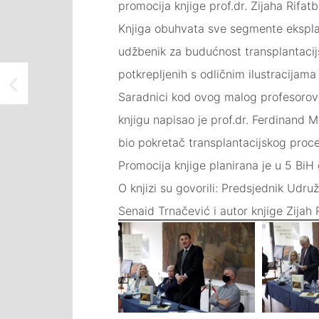
promocija knjige prof.dr. Zijaha Rifa
Knjiga obuhvata sve segmente eksplanta
udžbenik za budućnost transplantacij
potkrepljenih s odličnim ilustracijama 
NAJAVA PROJEKCIJA FILMOVA NA JEZICIMA MANJINA NA KAMERNOJ SCENI DOMA MLADIH TUZLA
Saradnici kod ovog malog profesorovog
knjigu napisao je prof.dr. Ferdinand M
bio pokretač transplantacijskog proce
Promocija knjige planirana je u 5 BiH 
O knjizi su govorili: Predsjednik Udru
Senaid Trnačević i autor knjige Zijah 