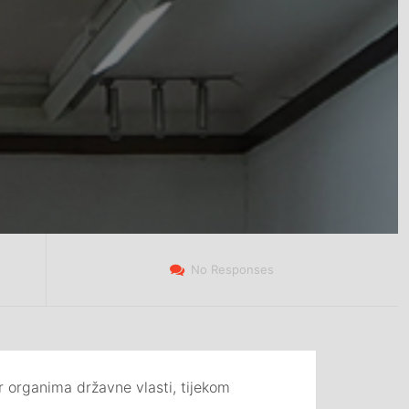
No Responses
 organima državne vlasti, tijekom