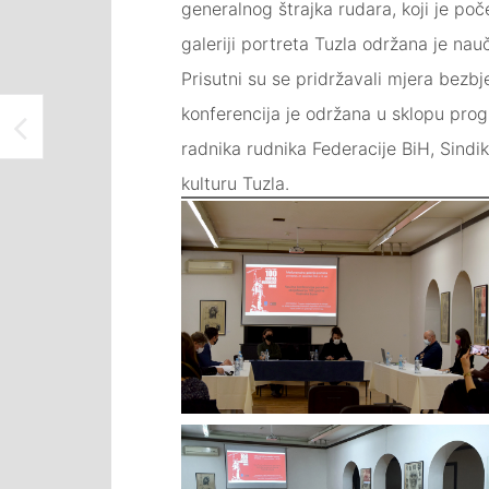
generalnog štrajka rudara, koji je po
galeriji portreta Tuzla održana je nau
Prisutni su se pridržavali mjera bezb
konferencija je održana u sklopu prog
ODRŽAN KONCERT ANSAMBLA ISKRE “VEČE EVERGRINA U KUĆI I ATELJEU ISMET MUJEZINOVIĆ TUZLA
radnika rudnika Federacije BiH, Sindi
kulturu Tuzla.