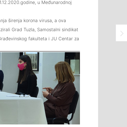
 21.12.2020.godine, u Međunarodnoj
ja širenja korona virusa, a ova
irali Grad Tuzla, Samostalni sindikat
 Građevinskog fakulteta i JU Centar za