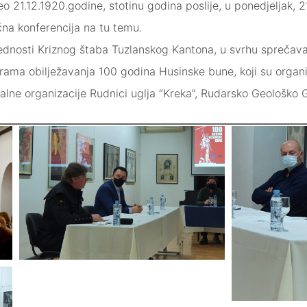
čeo 21.12.1920.godine, stotinu godina poslije, u ponedjeljak,
čna konferencija na tu temu.
jednosti Kriznog štaba Tuzlanskog Kantona, u svrhu sprečavan
rama obilježavanja 100 godina Husinske bune, koji su organiz
kalne organizacije Rudnici uglja “Kreka”, Rudarsko Geološko