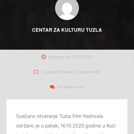
CENTAR ZA KULTURU TUZLA
Updated on
20.10.2020
Categories
Događaji/Projekti
,
Vijesti/Mediji
No Responses
Svečano otvaranje Tuzla Film Festivala
održano je u petak, 16.10.2020.godine u Kući