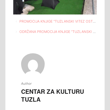
Navigacija
PROMOCIJA KNJIGE “TUZLANSKI VITEZ OSTOJA PALJIĆ” I IZLOŽBA SLIKA ZDRAVKE NOVAKA U KUĆI I ATELJEU ISMET MUJEZINOVIĆ TUZLA
članaka
ODRŽANA PROMOCIJA KNJIGE “TUZLANSKI VITEZ OSTOJA PALJIĆ” U KUĆI I ATELJEU ISMET MUJEZINOVIĆ TUZLA
Author
CENTAR ZA KULTURU
TUZLA