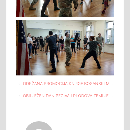
Navigacija
ODRŽANA PROMOCIJA KNJIGE BOSANSKI MUSLIMANI U II SVJETSKOM RATU, AUTORA MARKA ATTILE HOARE U MEĐUNARODNOJ GALERIJI PORTRETA TUZLA
članaka
OBILJEŽEN DAN PECIVA I PLODOVA ZEMLJE U KUĆI SOLIDARNOSTI GORNJA LIPNICA