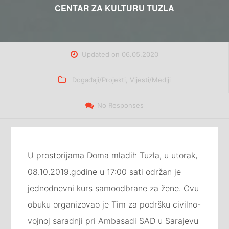
CENTAR ZA KULTURU TUZLA
Updated on
06.05.2020
Categories
Događaji/Projekti
,
Vijesti/Mediji
No Responses
U prostorijama Doma mladih Tuzla, u utorak,
08.10.2019.godine u 17:00 sati održan je
jednodnevni kurs samoodbrane za žene. Ovu
obuku organizovao je Tim za podršku civilno-
vojnoj saradnji pri Ambasadi SAD u Sarajevu