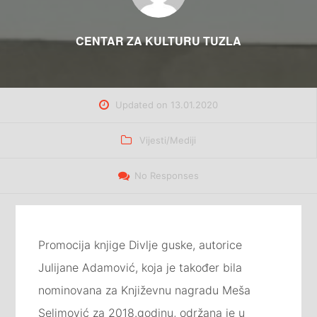
CENTAR ZA KULTURU TUZLA
Updated on
13.01.2020
Categories
Vijesti/Mediji
No Responses
Promocija knjige Divlje guske, autorice
Julijane Adamović, koja je također bila
nominovana za Književnu nagradu Meša
Selimović za 2018.godinu, održana je u