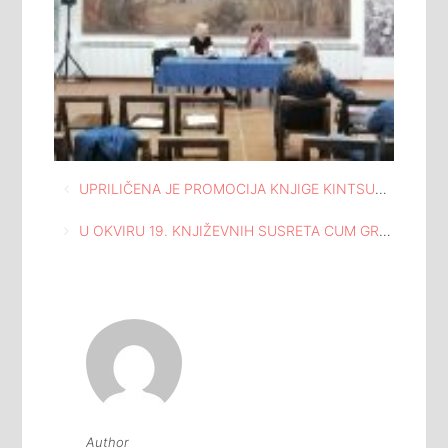
Navigacija
UPRILIČENA JE PROMOCIJA KNJIGE KINTSUGI TIJELA, AUTORICE SENKE MARIĆ, U OKVIRU MEĐUNARODNIH KNJIŽEVNIH SUSRETA 2019
članaka
U OKVIRU 19. KNJIŽEVNIH SUSRETA CUM GRANO SALIS 2019, PROMOVISANA KNJIGA ADNANA HAMIDOVIĆ FRENKIJA – KORACI
Author