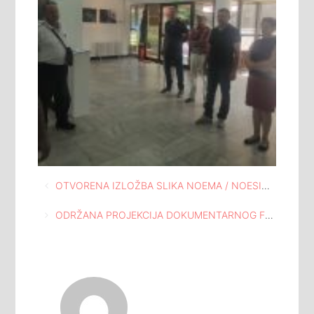
Navigacija
OTVORENA IZLOŽBA SLIKA NOEMA / NOESIS AUTORA VLADIMIRA TOMIĆA U KUĆI I ATELJEU ISMET MUJEZINOVIĆ TUZLA
članaka
ODRŽANA PROJEKCIJA DOKUMENTARNOG FILMA “PATKA” U KUĆI I ATELJEU ISMET MUJEZINOVIĆ TUZLA