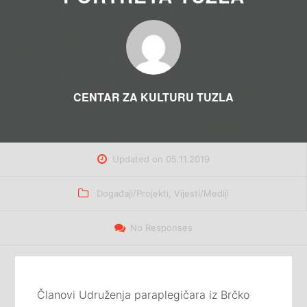
CENTAR ZA KULTURU TUZLA
Updated on
05.11.2019
Categories
Događaji/Projekti
,
Vijesti/Mediji
No Responses
Članovi Udruženja paraplegičara iz Brčko