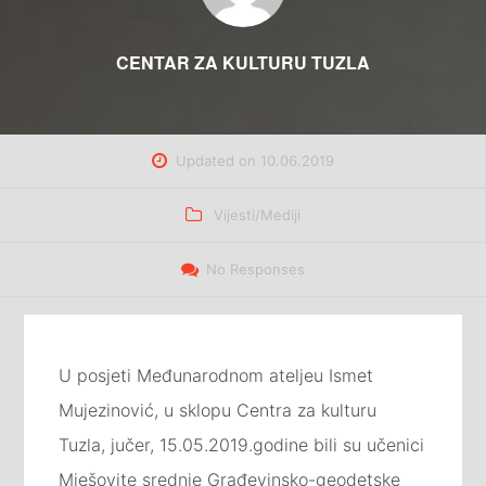
CENTAR ZA KULTURU TUZLA
Updated on
10.06.2019
Categories
Vijesti/Mediji
No Responses
U posjeti Međunarodnom ateljeu Ismet
Mujezinović, u sklopu Centra za kulturu
Tuzla, jučer, 15.05.2019.godine bili su učenici
Mješovite srednje Građevinsko-geodetske