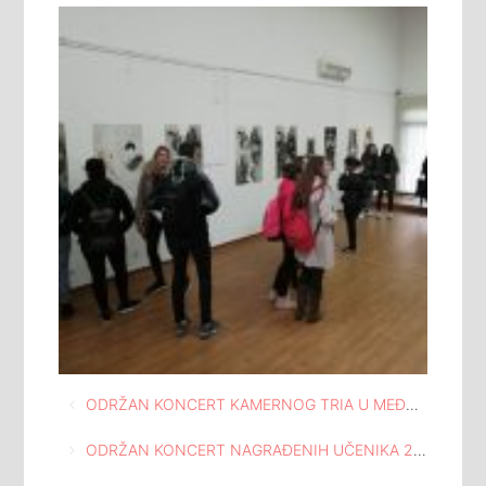
Navigacija
ODRŽAN KONCERT KAMERNOG TRIA U MEĐUNARODNOJ GALERIJI PORTRETA TUZLA
članaka
ODRŽAN KONCERT NAGRAĐENIH UČENIKA 2018 / 2019 SREDNJE MUZIČKE ŠKOLE ČESTMIR MIRKO DUŠEK TUZLA