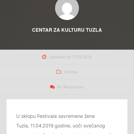
CENTAR ZA KULTURU TUZLA
Updated on
17.04.2019
Categories
Izložbe
No Responses
U sklopu Festivala savremene žene
Tuzla, 11.04.2019.godine, uoči svečanog