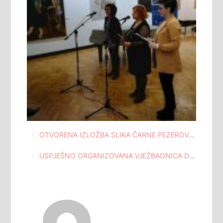
Navigacija
OTVORENA IZLOŽBA SLIKA ČARNE PEZEROVIĆ U DRUŠTVENOM DOMU GORNJA TUZLA
članaka
USPJEŠNO ORGANIZOVANA VJEŽBAONICA DOMA MLADIH TUZLA