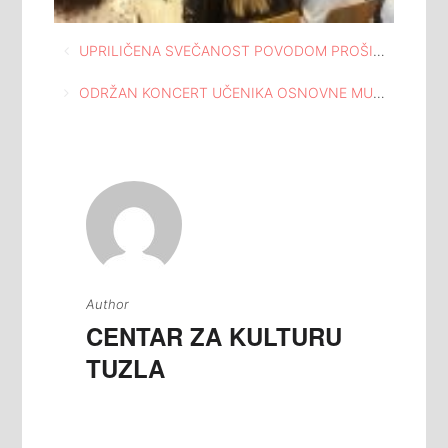
Navigacija
UPRILIČENA SVEČANOST POVODOM PROŠIRENJA I REKONSTRUKCIJE TRGA SLOBODE TUZLA
članaka
ODRŽAN KONCERT UČENIKA OSNOVNE MUZIČKE ŠKOLE U MEĐUNARODNOJ GALERIJI PORTRETA TUZLA
Author
CENTAR ZA KULTURU
TUZLA