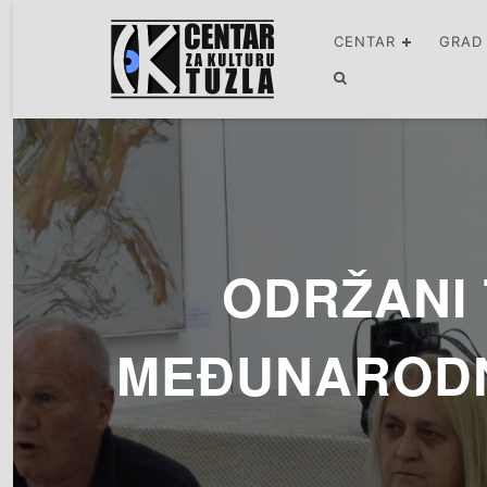
CENTAR
GRAD
ODRŽANI 
MEĐUNARODN