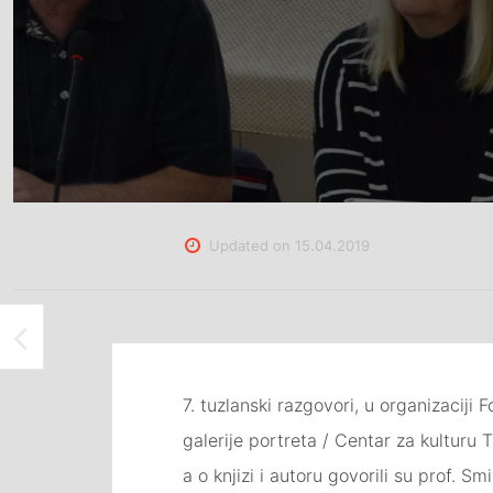
Updated on
15.04.2019
ORGANIZOVANE POSJETE UČENIKA KŠC-A SV. FRANJO TUZLA, ATELJEU ISMET MUJEZINOVIĆ I IZLOŽBI UMJETNIČKIH RADOVA SAMIJE MAŠIĆ
7. tuzlanski razgovori, u organizaciji
galerije portreta / Centar za kulturu 
a o knjizi i autoru govorili su prof. 