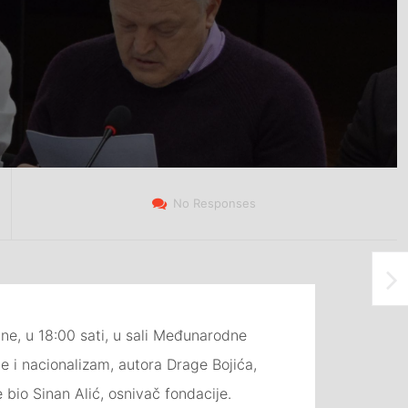
No Responses
ine, u 18:00 sati, u sali Međunarodne
je i nacionalizam, autora Drage Bojića,
e bio Sinan Alić, osnivač fondacije.