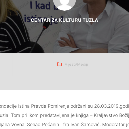
CENTAR ZA KULTURU TUZLA
Categories
Vijesti/Mediji
 Fondacije Istina Pravda Pomirenje održani su 28.03.2019.god
Tuzla. Tom prilikom predstavljena je knjiga – Kraljevstvo Boži
Smiljana Vovna, Senad Pećanin i fra Ivan Šarčević. Moderator j