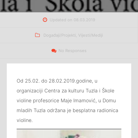
Updated on
08.03.2019
Categories
Događaji/Projekti
,
Vijesti/Mediji
No Responses
Od 25.02. do 28.02.2019.godine, u
organizaciji Centra za kulturu Tuzla i Škole
violine profesorice Maje Imamović, u Domu
mladih Tuzla održana je besplatna radionica
violine.