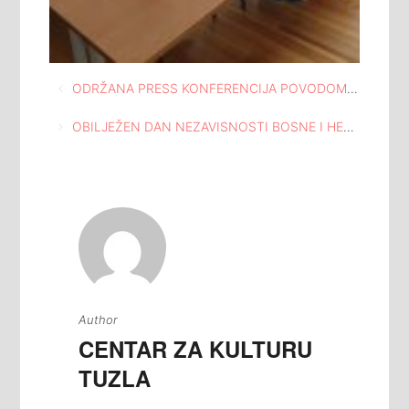
Navigacija
ODRŽANA PRESS KONFERENCIJA POVODOM IZBORA SPORTISTE GODINE GRADA TUZLA 2018
članaka
OBILJEŽEN DAN NEZAVISNOSTI BOSNE I HERCEGOVINE U DOMU MLADIH TUZLA
Author
CENTAR ZA KULTURU
TUZLA