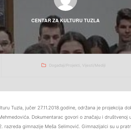
CENTAR ZA KULTURU TUZLA
Categories
Događaji/Projekti
,
Vijesti/Mediji
turu Tuzla, jučer 27.11.2018.godine, održana je projekcija d
Mehmedovića. Dokumentarac govori o značaju i društvenoj ulozi
 2. razreda gimnazije Meša Selimović. Gimnazijalci su u pr