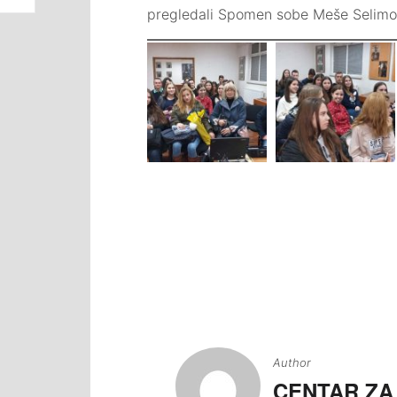
pregledali Spomen sobe Meše Selimov
Navigacija
članaka
Author
CENTAR ZA