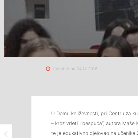
Updated on
04.12.2018
U Domu književnosti, pri Centru za kul
– kroz vrleti i bespuća”, autora Maše 
te je edukativno djelovao na učenike
ODRŽAN RECITAL U MEĐUNARODNOJ GALERIJI PORTRETA TUZLA