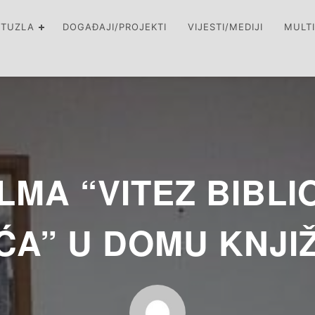
 TUZLA
DOGAĐAJI/PROJEKTI
VIJESTI/MEDIJI
MULT
LMA “VITEZ BIBL
UĆA” U DOMU KNJI