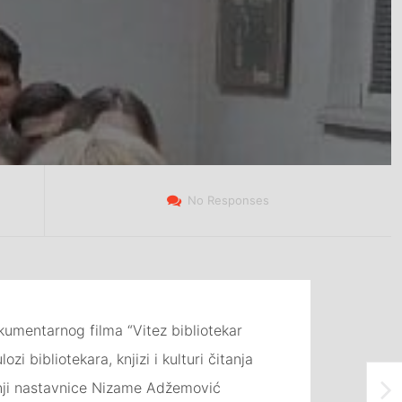
No Responses
okumentarnog filma “Vitez bibliotekar
 bibliotekara, knjizi i kulturi čitanja
atnji nastavnice Nizame Adžemović