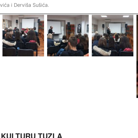
ića i Derviša Sušića.
 KULTURU TUZLA