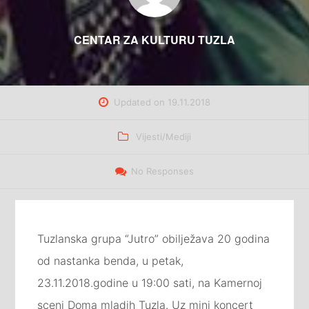
CENTAR ZA KULTURU TUZLA
Updated on
19.11.2018
Categories
Vijesti/Mediji
No Responses
Tuzlanska grupa “Jutro” obilježava 20 godina
od nastanka benda, u petak,
23.11.2018.godine u 19:00 sati, na Kamernoj
sceni Doma mladih Tuzla. Uz mini koncert