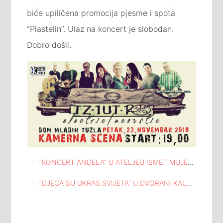
biće upiličena promocija pjesme i spota
“Plastelin”. Ulaz na koncert je slobodan.
Dobro došli.
Navigacija
“KONCERT ANĐELA” U ATELJEU ISMET MUJEZINOVIĆ TUZLA
članaka
“DJECA SU UKRAS SVIJETA” U DVORANI KALEIDOSKOP TUZLA